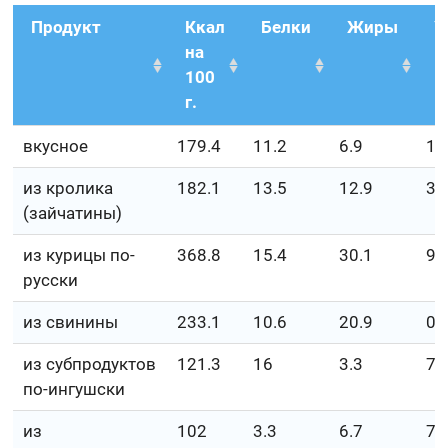
Продукт
Ккал
Белки
Жиры
У
на
100
г.
вкусное
179.4
11.2
6.9
19
из кролика
182.1
13.5
12.9
3.
(зайчатины)
из курицы по-
368.8
15.4
30.1
9.
русски
из свинины
233.1
10.6
20.9
0.
из субпродуктов
121.3
16
3.3
7.
по-ингушски
из
102
3.3
6.7
7.