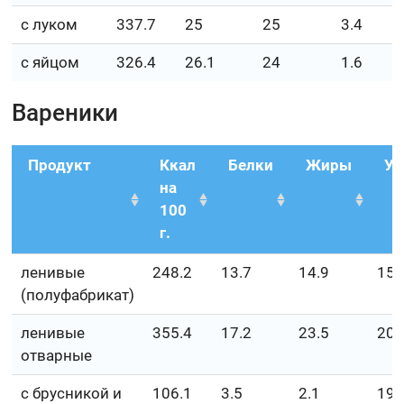
с луком
337.7
25
25
3.4
с яйцом
326.4
26.1
24
1.6
Вареники
Продукт
Ккал
Белки
Жиры
Уг
на
100
г.
ленивые
248.2
13.7
14.9
15.
(полуфабрикат)
ленивые
355.4
17.2
23.5
20
отварные
с брусникой и
106.1
3.5
2.1
19.