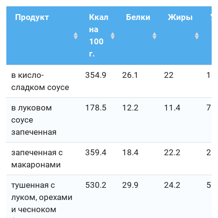
Продукт
Ккал
Белки
Жиры
У
на
100
г.
в кисло-
354.9
26.1
22
13
сладком соусе
в луковом
178.5
12.2
11.4
7.
соусе
запеченная
запеченная с
359.4
18.4
22.2
22
макаронами
тушенная с
530.2
29.9
24.2
51
луком, орехами
и чесноком