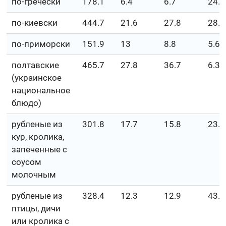
по-гречески
178.1
6.4
6.7
24.6
по-киевски
444.7
21.6
27.8
28.8
по-приморски
151.9
13
8.8
5.6
полтавские
465.7
27.8
36.7
6.3
(украинское
национальное
блюдо)
рубленые из
301.8
17.7
15.8
23.7
кур, кролика,
запеченные с
соусом
молочным
рубленые из
328.4
12.3
12.9
43.6
птицы, дичи
или кролика с