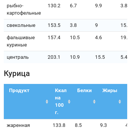
рыбно-
130.2
6.7
9.9
3.8
картофельные
свекольные
153.5
3.8
9
15.2
фальшивые
157.4
10.5
4.6
19.8
куриные
централь
203.1
10.9
15.5
5.4
Курица
Продукт
Ккал
Белки
Жиры
У
на
100
г.
жаренная
133.8
8.5
9.3
4.