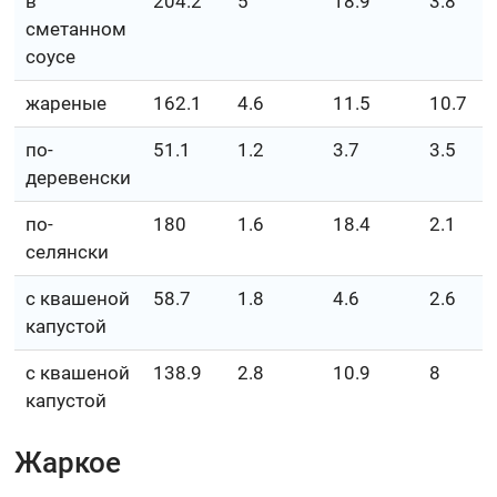
в
204.2
5
18.9
3.8
сметанном
соусе
жареные
162.1
4.6
11.5
10.7
по-
51.1
1.2
3.7
3.5
деревенски
по-
180
1.6
18.4
2.1
селянски
с квашеной
58.7
1.8
4.6
2.6
капустой
с квашеной
138.9
2.8
10.9
8
капустой
Жаркое