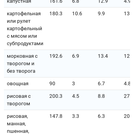
капустная
161.6
6.8
12.9
4.9
картофельная
180.3
10.6
9.9
13.
или рулет
картофельный
с мясом или
субпродуктами
морковная с
192.6
6.9
13.4
12
творогом и
без творога
овощная
90
3
6.7
4.8
рисовая с
200.3
4.5
8.8
27.
творогом
рисовая,
147.8
3.3
6.3
20.
манная,
пшенная,