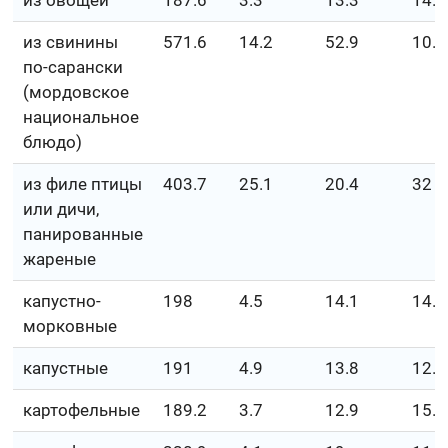
из овощей
187.6
3.3
13.3
14.5
из свинины
571.6
14.2
52.9
10.4
по-сарански
(мордовское
национальное
блюдо)
из филе птицы
403.7
25.1
20.4
32
или дичи,
панированные
жареные
капустно-
198
4.5
14.1
14.2
морковные
капустные
191
4.9
13.8
12.7
картофельные
189.2
3.7
12.9
15.6