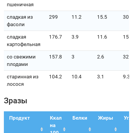
пшеничная
сладкая из
299
11.2
15.5
30.
фасоли
сладкая
176.7
3.9
11.6
15
картофельная
со свежими
157.8
3
2.6
32.
плодами
старинная из
104.2
10.4
3.1
9.3
лосося
Зразы
Продукт
Ккал
Белки
Жиры
Угл
на
100