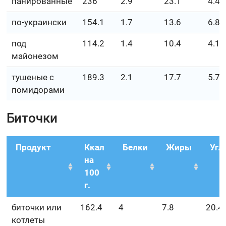
панированные
236
2.9
23.1
4.4
по-украински
154.1
1.7
13.6
6.8
под
114.2
1.4
10.4
4.1
майонезом
тушеные с
189.3
2.1
17.7
5.7
помидорами
Биточки
Продукт
Ккал
Белки
Жиры
Угл
на
100
г.
биточки или
162.4
4
7.8
20.4
котлеты