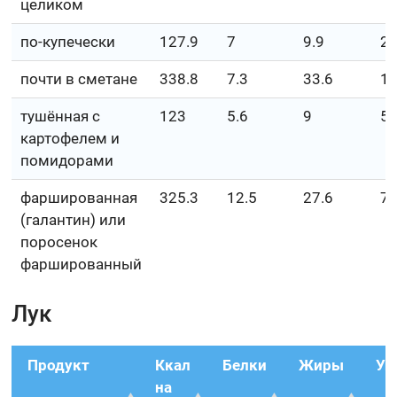
целиком
по-купечески
127.9
7
9.9
2.
почти в сметане
338.8
7.3
33.6
1.
тушённая с
123
5.6
9
5.
картофелем и
помидорами
фаршированная
325.3
12.5
27.6
7.
(галантин) или
поросенок
фаршированный
Лук
Продукт
Ккал
Белки
Жиры
Уг
на