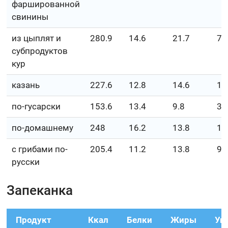
фаршированной
свинины
из цыплят и
280.9
14.6
21.7
7.
субпродуктов
кур
казань
227.6
12.8
14.6
11
по-гусарски
153.6
13.4
9.8
3.
по-домашнему
248
16.2
13.8
15
с грибами по-
205.4
11.2
13.8
9.
русски
Запеканка
Продукт
Ккал
Белки
Жиры
Уг