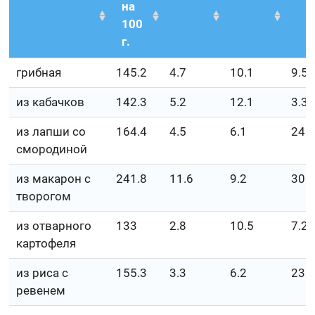
на
100
г.
грибная
145.2
4.7
10.1
9.5
из кабачков
142.3
5.2
12.1
3.3
из лапши со
164.4
4.5
6.1
24.
смородиной
из макарон с
241.8
11.6
9.2
30
творогом
из отварного
133
2.8
10.5
7.2
картофеля
из риса с
155.3
3.3
6.2
23.
ревенем