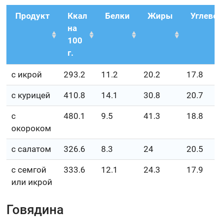
Продукт
Ккал
Белки
Жиры
Углево
на
100
г.
с икрой
293.2
11.2
20.2
17.8
с курицей
410.8
14.1
30.8
20.7
с
480.1
9.5
41.3
18.8
окороком
с салатом
326.6
8.3
24
20.5
с семгой
333.6
12.1
24.3
17.9
или икрой
Говядина