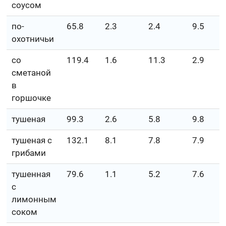
соусом
по-
65.8
2.3
2.4
9.5
охотничьи
со
119.4
1.6
11.3
2.9
сметаной
в
горшочке
тушеная
99.3
2.6
5.8
9.8
тушеная с
132.1
8.1
7.8
7.9
грибами
тушенная
79.6
1.1
5.2
7.6
с
лимонным
соком