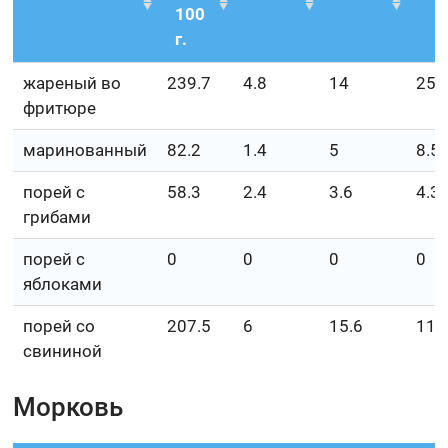
100
г.
жареный во
239.7
4.8
14
25.
фритюре
маринованный
82.2
1.4
5
8.5
порей с
58.3
2.4
3.6
4.3
грибами
порей с
0
0
0
0
яблоками
порей со
207.5
6
15.6
11.
свининой
Морковь