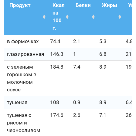
Продукт
Ккал
Белки
Жиры
Уг
на
100
г.
в формочках
74.4
2.1
5.3
4.8
глазированная
146.3
1
6.8
21.
с зеленым
184.8
7.4
8.9
19.
горошком в
молочном
соусе
тушеная
108
0.9
8.9
6.4
тушеная с
174.6
2.6
7.1
26.
рисом и
черносливом