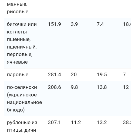
манные,
рисовые
биточки или
151.9
3.9
7.4
18.6
котлеты
пшенные,
пшеничный,
перловые,
ячневые
паровые
281.4
20
19.5
7
по-селянски
208.6
9.8
13.8
12
(украинское
национальное
блюдо)
рубленые из
307.1
11.2
13.2
38.3
птицы, дичи