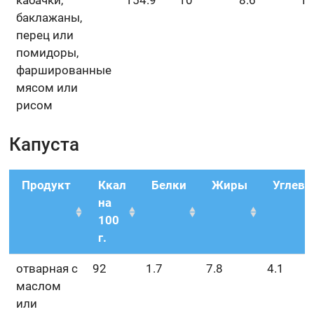
кабачки,
154.9
10
8.6
1
баклажаны,
перец или
помидоры,
фаршированные
мясом или
рисом
Капуста
Продукт
Ккал
Белки
Жиры
Углев
на
100
г.
отварная с
92
1.7
7.8
4.1
маслом
или