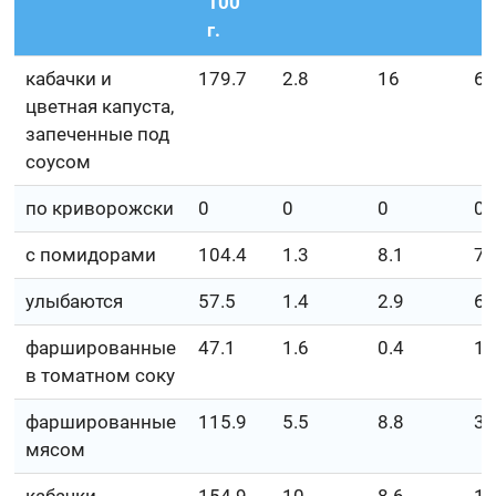
100
г.
кабачки и
179.7
2.8
16
6.
цветная капуста,
запеченные под
соусом
по криворожски
0
0
0
0
с помидорами
104.4
1.3
8.1
7.
улыбаются
57.5
1.4
2.9
6.
фаршированные
47.1
1.6
0.4
1
в томатном соку
фаршированные
115.9
5.5
8.8
3.
мясом