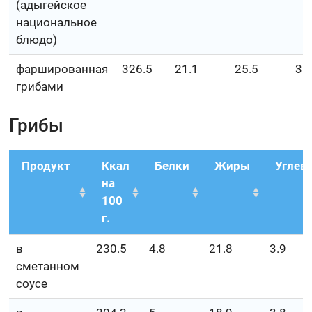
(адыгейское
национальное
блюдо)
фаршированная
326.5
21.1
25.5
3.
грибами
Грибы
Продукт
Ккал
Белки
Жиры
Углев
на
100
г.
в
230.5
4.8
21.8
3.9
сметанном
соусе