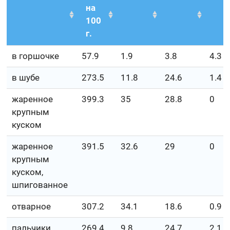
на
100
г.
в горшочке
57.9
1.9
3.8
4.3
в шубе
273.5
11.8
24.6
1.4
жаренное
399.3
35
28.8
0
крупным
куском
жаренное
391.5
32.6
29
0
крупным
куском,
шпигованное
отварное
307.2
34.1
18.6
0.9
пальчики
269.4
9.8
24.7
2.1