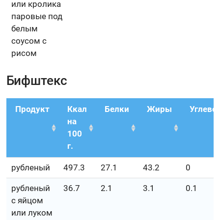
или кролика
паровые под
белым
соусом с
рисом
Бифштекс
Продукт
Ккал
Белки
Жиры
Углево
на
100
г.
рубленый
497.3
27.1
43.2
0
рубленый
36.7
2.1
3.1
0.1
с яйцом
или луком