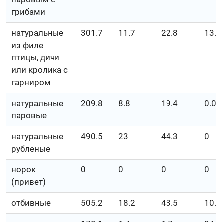
грибами
натуральные
301.7
11.7
22.8
13.1
из филе
птицы, дичи
или кролика с
гарниром
натуральные
209.8
8.8
19.4
0.00
паровые
натуральные
490.5
23
44.3
0
рубленые
норок
0
0
0
0
(привет)
отбивные
505.2
18.2
43.5
10.7