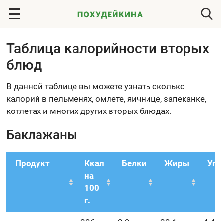
Таблица калорийности вторых
блюд
В данной таблице вы можете узнать сколько
калорий в пельменях, омлете, яичнице, запеканке,
котлетах и многих других вторых блюдах.
Баклажаны
Продукт
Ккал
Белки
Жиры
Уг
на
100
г.