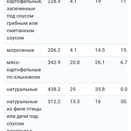
картофельные,
228.9
4.1
19
11
запеченные
под соусом
грибным или
сметанным
соусом
морковные
206.2
4.1
14.5
15.9
мясо-
342.9
20.8
26.1
6.7
картофельные
по-хлыновски
натуральные
438.2
29
35.8
0.04
натуральные
312.2
13.3
16
30.6
из филе птицы
или дичи под
соусом
паровым с