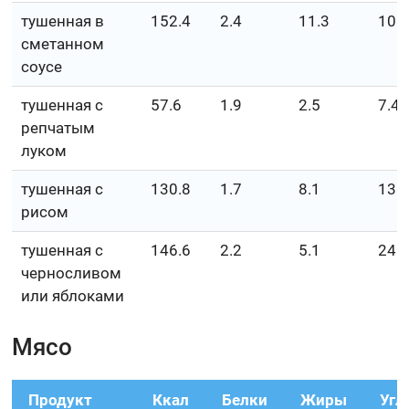
тушенная в
152.4
2.4
11.3
10.
сметанном
соусе
тушенная с
57.6
1.9
2.5
7.4
репчатым
луком
тушенная с
130.8
1.7
8.1
13.
рисом
тушенная с
146.6
2.2
5.1
24.
черносливом
или яблоками
Мясо
Продукт
Ккал
Белки
Жиры
Угл