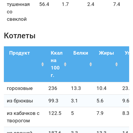
тушенная
56.4
1.7
2.4
7.4
со
свеклой
Котлеты
Продукт
Ккал
Белки
Жиры
Уг
на
100
г.
гороховые
236
13.3
10.4
23.7
из брюквы
99.3
3.1
5.6
9.6
из кабачков с
122.5
5
7.9
8.3
творогом