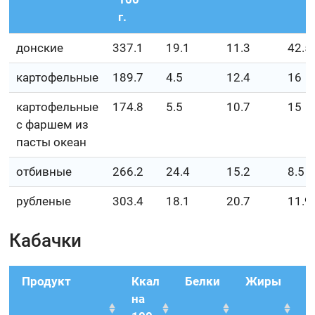
г.
донские
337.1
19.1
11.3
42.5
картофельные
189.7
4.5
12.4
16
картофельные
174.8
5.5
10.7
15
с фаршем из
пасты океан
отбивные
266.2
24.4
15.2
8.5
рубленые
303.4
18.1
20.7
11.9
Кабачки
Продукт
Ккал
Белки
Жиры
У
на