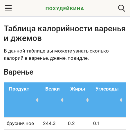
Таблица калорийности варенья
и джемов
В данной таблице вы можете узнать сколько
калорий в варенье, джеме, повидле.
Варенье
Продукт
Белки
Жиры
Углеводы
брусничное
244.3
0.2
0.1
6