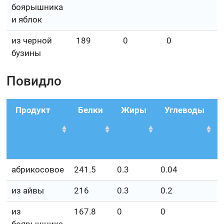
боярышника
и яблок
из черной
189
0
0
бузины
Повидло
Продукт
Белки
Жиры
Углеводы
абрикосовое
241.5
0.3
0.04
6
из айвы
216
0.3
0.2
5
из
167.8
0
0
4