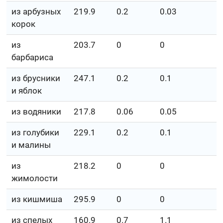
из арбузных
219.9
0.2
0.03
5
корок
из
203.7
0
0
5
барбариса
из брусники
247.1
0.2
0.1
6
и яблок
из водяники
217.8
0.06
0.05
5
из голубики
229.1
0.2
0.1
6
и малины
из
218.2
0
0
5
жимолости
из кишмиша
295.9
0
0
7
из спелых
160.9
0.7
1.1
3