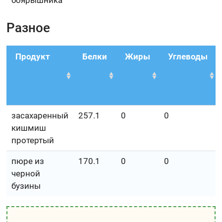
боярышника
Разное
Продукт
Белки
Жиры
Углеводы
засахаренный
257.1
0
0
кишмиш
протертый
пюре из
170.1
0
0
черной
бузины