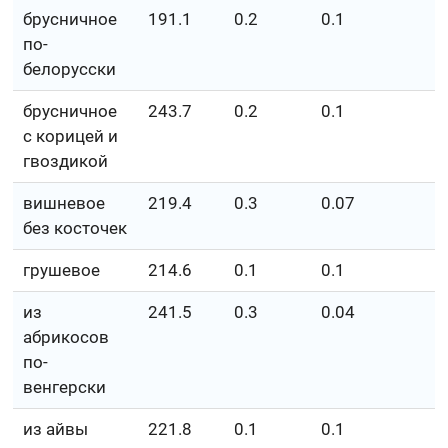
брусничное
191.1
0.2
0.1
5
по-
белорусски
брусничное
243.7
0.2
0.1
6
с корицей и
гвоздикой
вишневое
219.4
0.3
0.07
5
без косточек
грушевое
214.6
0.1
0.1
5
из
241.5
0.3
0.04
6
абрикосов
по-
венгерски
из айвы
221.8
0.1
0.1
5