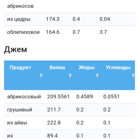
абрикосов
из цедры
174.3
0.4
0.04
4
облепиховое
164.6
0.7
3.7
3
Джем
Продукт
Белки
Жиры
Углеводы
абрикосовый
209.5561
0.4589
0.0551
грушевый
211.7
0.2
0.2
из айвы
222.8
0.2
0.1
из
89.4
0.1
0.1