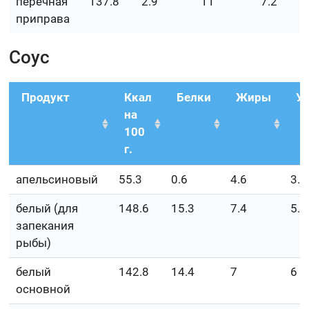
перечная
137.8
2.9
11
7.2
приправа
Соус
Продукт
Ккал
Белки
Жиры
У
на
100
г.
апельсиновый
55.3
0.6
4.6
3.1
белый (для
148.6
15.3
7.4
5.5
запекания
рыбы)
белый
142.8
14.4
7
6
основной