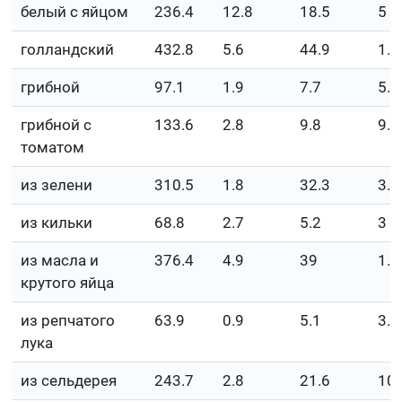
белый с яйцом
236.4
12.8
18.5
5
голландский
432.8
5.6
44.9
1.6
грибной
97.1
1.9
7.7
5.3
грибной с
133.6
2.8
9.8
9.1
томатом
из зелени
310.5
1.8
32.3
3.3
из кильки
68.8
2.7
5.2
3
из масла и
376.4
4.9
39
1.4
крутого яйца
из репчатого
63.9
0.9
5.1
3.8
лука
из сельдерея
243.7
2.8
21.6
10.