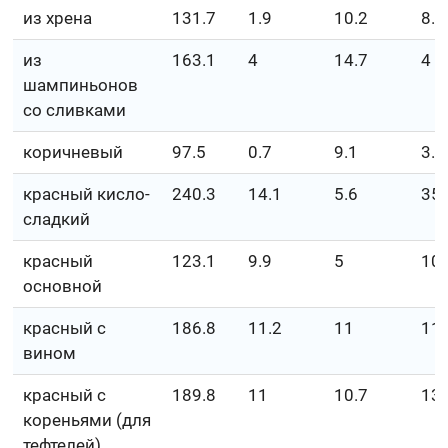
из хрена
131.7
1.9
10.2
8.5
из
163.1
4
14.7
4
шампиньонов
со сливками
коричневый
97.5
0.7
9.1
3.3
красный кисло-
240.3
14.1
5.6
35.
сладкий
красный
123.1
9.9
5
10.
основной
красный с
186.8
11.2
11
11.
вином
красный с
189.8
11
10.7
13.
кореньями (для
тефтелей)