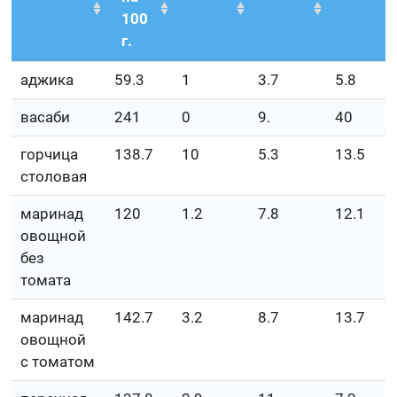
100
г.
аджика
59.3
1
3.7
5.8
васаби
241
0
9.
40
горчица
138.7
10
5.3
13.5
столовая
маринад
120
1.2
7.8
12.1
овощной
без
томата
маринад
142.7
3.2
8.7
13.7
овощной
с томатом