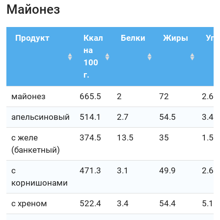
Майонез
Продукт
Ккал
Белки
Жиры
Уг
на
100
г.
майонез
665.5
2
72
2.6
апельсиновый
514.1
2.7
54.5
3.4
с желе
374.5
13.5
35
1.5
(банкетный)
с
471.3
3.1
49.9
2.6
корнишонами
с хреном
522.4
3.4
54.4
5.1