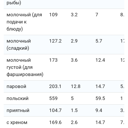
рыбы)
молочный (для
109
3.2
7
8.9
подачи к
блюду)
молочный
127.2
2.9
5.7
17.
(сладкий)
молочный
173
3.6
12.4
12.
густой (для
фарширования)
паровой
203.1
12.8
14.7
5.3
польский
559
5
59.5
1
приятный
104.7
1.5
9.4
3.9
с хреном
169.6
2.6
14.7
7.2