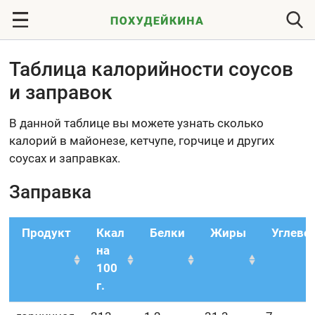
Таблица калорийности соусов
и заправок
В данной таблице вы можете узнать сколько
калорий в майонезе, кетчупе, горчице и других
соусах и заправках.
Заправка
Продукт
Ккал
Белки
Жиры
Углево
на
100
г.