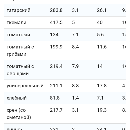
татарский
283.8
3.1
26.1
9.6
ткемали
417.5
5
40
10
томатный
134
7.1
5.6
14.
томатный с
199.9
8.4
11.6
16.
грибами
томатный с
219.4
7.9
14
16.
овощами
универсальный
211.1
8.8
17.8
4.1
хлебный
81.8
1.4
7.1
3.2
хрен (со
217.7
3.1
19.3
8.6
сметаной)
яично-
321
3
34.1
0.6