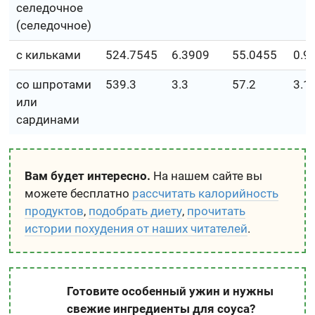
селедочное
(селедочное)
с кильками
524.7545
6.3909
55.0455
0.9
со шпротами
539.3
3.3
57.2
3.1
или
сардинами
Вам будет интересно.
На нашем сайте вы
можете бесплатно
рассчитать калорийность
продуктов
,
подобрать диету
,
прочитать
истории похудения от наших читателей
.
Готовите особенный ужин и нужны
свежие ингредиенты для соуса?