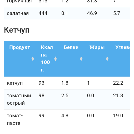
горчичная
313
1.2
31.3
7
салатная
444
0.1
46.9
5.7
Кетчуп
Продукт
Ккал
Белки
Жиры
Углево
на
100
г.
кетчуп
93
1.8
1
22.2
томатный
98
2.5
0.0
21.8
острый
томат-
99
4.8
0.0
19.0
паста