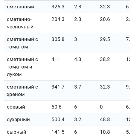
сметанный
326.3
2.8
32.3
6.5
сметанно-
204.3
2.3
20.6
2.6
чесночный
сметанный с
305.8
3
29.5
7.6
томатом
сметанный с
411
4.3
38.2
13.
томатом и
луком
сметанный с
341.7
3.7
32.3
9.7
хреном
соевый
50.6
6
0
6.7
сухарный
500.4
3.2
48.8
13
сырный
141.5
6
10.8
5.5