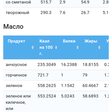
со сметаной
515.7
2.9
54.9
2.8
творожный
290.3
7.6
26.7
5.1
Масло
Продукт
Ккал
Белки
Жиры
Уг
на 100
г.
анчоусное
235.3049
16.2388
18.8155
0.2
горчичное
721.7
1
79
1.7
зеленое
558.2625
1.1542
60.4667
2.1
зеленое или
553.2524
5.0243
58.6893
1.2
килечное,
или