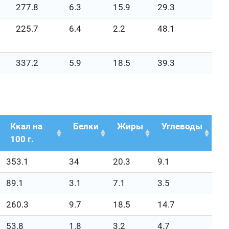
277.8
6.3
15.9
29.3
225.7
6.4
2.2
48.1
337.2
5.9
18.5
39.3
Ккал на
Белки
Жиры
Углеводы
100 г.
353.1
34
20.3
9.1
89.1
3.1
7.1
3.5
260.3
9.7
18.5
14.7
53.8
1.8
3.2
4.7