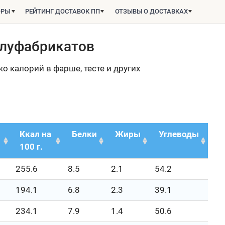
ОРЫ
РЕЙТИНГ ДОСТАВОК ПП
ОТЗЫВЫ О ДОСТАВКАХ
олуфабрикатов
о калорий в фарше, тесте и других
Ккал на
Белки
Жиры
Углеводы
100 г.
255.6
8.5
2.1
54.2
194.1
6.8
2.3
39.1
234.1
7.9
1.4
50.6