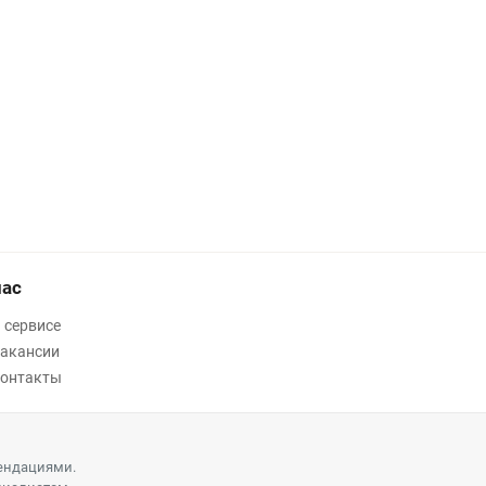
нас
 сервисе
акансии
онтакты
ендациями.