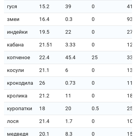
гуся
15.2
39
0
41
змеи
16.4
0.3
0
93
индейки
19.5
22
0
27
кабана
21.51
3.33
0
12
копченое
22.4
45.4
25
337
косули
21.1
6
0
138
крокодила
26
0.73
0
11
кролика
21.2
11
0
18
куропатки
18
20
0.5
253
лося
21.4
1.7
0
100
медведя
20.1
8.3
0
15