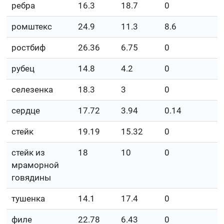
ребра
16.3
18.7
0
ромштекс
24.9
11.3
8.6
ростбиф
26.36
6.75
0
рубец
14.8
4.2
0
селезенка
18.3
3
0
сердце
17.72
3.94
0.14
стейк
19.19
15.32
0
стейк из
18
10
0
мраморной
говядины
тушенка
14.1
17.4
0
филе
22.78
6.43
0