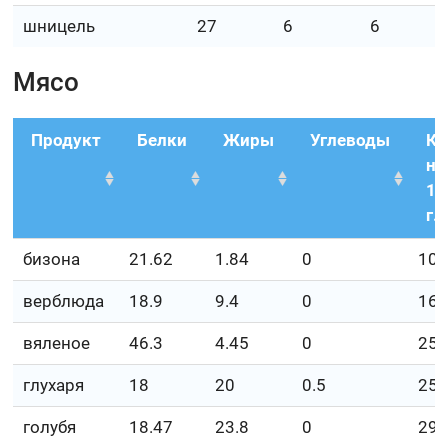
шницель
27
6
6
Мясо
Продукт
Белки
Жиры
Углеводы
Кк
на
10
г.
бизона
21.62
1.84
0
10
верблюда
18.9
9.4
0
160
вяленое
46.3
4.45
0
25
глухаря
18
20
0.5
253
голубя
18.47
23.8
0
29