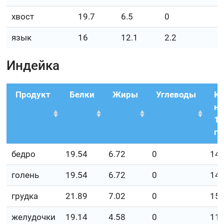
хвост
19.7
6.5
0
язык
16
12.1
2.2
Индейка
Продукт
Белки
Жиры
Углеводы
К
на
1
г.
бедро
19.54
6.72
0
14
голень
19.54
6.72
0
14
грудка
21.89
7.02
0
15
желудочки
19.14
4.58
0
11