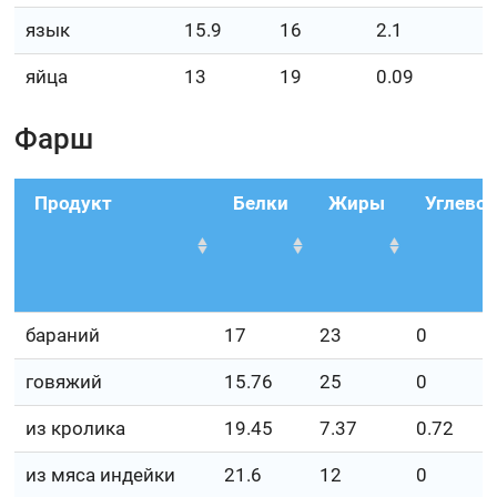
язык
15.9
16
2.1
яйца
13
19
0.09
Фарш
Продукт
Белки
Жиры
Углево
бараний
17
23
0
говяжий
15.76
25
0
из кролика
19.45
7.37
0.72
из мяса индейки
21.6
12
0