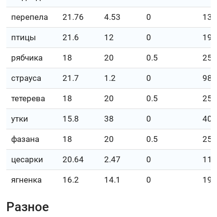
перепела
21.76
4.53
0
13
птицы
21.6
12
0
19
рябчика
18
20
0.5
25
страуса
21.7
1.2
0
98
тетерева
18
20
0.5
253
утки
15.8
38
0
40
фазана
18
20
0.5
253
цесарки
20.64
2.47
0
11
ягненка
16.2
14.1
0
191
Разное