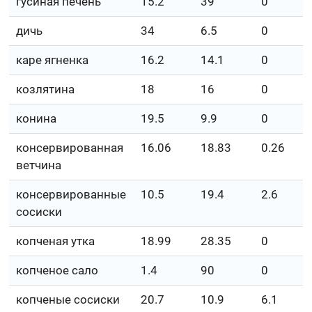
гусиная печень
15.2
39
0
дичь
34
6.5
0
каре ягненка
16.2
14.1
0
козлятина
18
16
0
конина
19.5
9.9
0
консервированная
16.06
18.83
0.26
ветчина
консервированные
10.5
19.4
2.6
сосиски
копченая утка
18.99
28.35
0
копченое сало
1.4
90
0
копченые сосиски
20.7
10.9
6.1