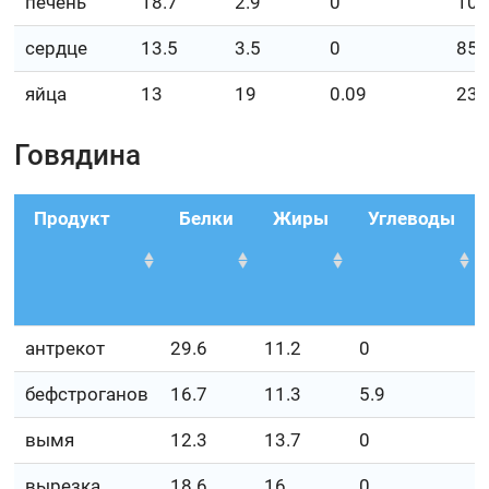
печень
18.7
2.9
0
10
сердце
13.5
3.5
0
85.
яйца
13
19
0.09
23
Говядина
Продукт
Белки
Жиры
Углеводы
антрекот
29.6
11.2
0
бефстроганов
16.7
11.3
5.9
вымя
12.3
13.7
0
вырезка
18.6
16
0