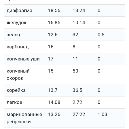
диафрагма
18.56
13.24
0
желудок
16.85
10.14
0
зельц
12.6
32
0.5
карбонад
16
8
0
копченые уши
17
11
0
копченый
15
50
0
окорок
корейка
13.7
36.5
0
легкое
14.08
2.72
0
маринованные
13.26
27.22
1.03
ребрышки