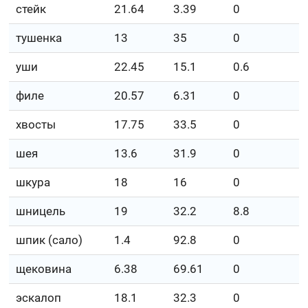
стейк
21.64
3.39
0
тушенка
13
35
0
уши
22.45
15.1
0.6
филе
20.57
6.31
0
хвосты
17.75
33.5
0
шея
13.6
31.9
0
шкура
18
16
0
шницель
19
32.2
8.8
шпик (сало)
1.4
92.8
0
щековина
6.38
69.61
0
эскалоп
18.1
32.3
0