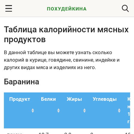
Таблица калорийности мясных
продуктов
В данной таблице вы можете узнать сколько
калорий в курице, говядине, свинине, индейке и
других видах мяса и изделиях из него.
Баранина
Продукт
Белки
Жиры
Углеводы
Кк
на
10
г.