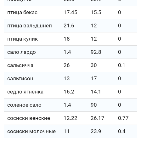
птица бекас
17.45
15.5
0
птица вальдшнеп
21.6
12
0
птица кулик
18
12
0
сало лардо
1.4
92.8
0
сальсичча
26
30
0.1
сальтисон
13
17
0
седло ягненка
16.2
14.1
0
соленое сало
1.4
90
0
сосиски венские
12.22
26.17
0.77
сосиски молочные
11
23.9
0.4