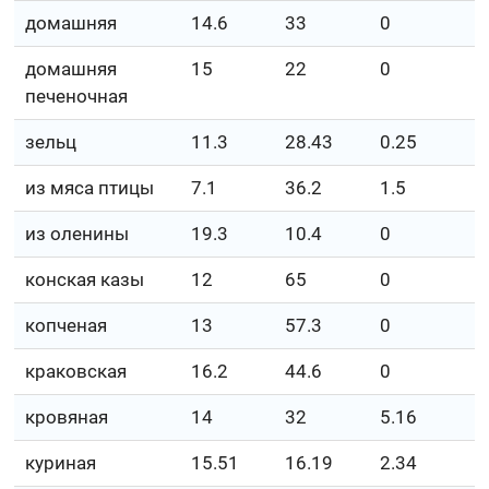
домашняя
14.6
33
0
домашняя
15
22
0
печеночная
зельц
11.3
28.43
0.25
из мяса птицы
7.1
36.2
1.5
из оленины
19.3
10.4
0
конская казы
12
65
0
копченая
13
57.3
0
краковская
16.2
44.6
0
кровяная
14
32
5.16
куриная
15.51
16.19
2.34