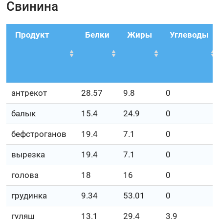
Свинина
Продукт
Белки
Жиры
Углеводы
антрекот
28.57
9.8
0
балык
15.4
24.9
0
бефстроганов
19.4
7.1
0
вырезка
19.4
7.1
0
голова
18
16
0
грудинка
9.34
53.01
0
гуляш
13.1
29.4
3.9