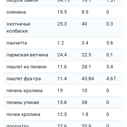
окорок хамон
34.75
16.1
1.31
оленина
19.5
8.5
0
охотничьи
25.3
40
0.3
колбаски
панчетта
1.2
3.4
5.6
пармская ветчина
24.4
22.5
0.1
паштет из печени
11.6
28.1
3.4
паштет фуа-гра
11.4
43.84
4.67
печень кролика
19
10
0
печень утиная
15.8
38
0
почки кролика
12.5
1.8
0
прошутто
22.6
20.9
0