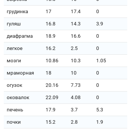
грудинка
17
17.4
0
гуляш
16.8
14.3
3.9
диафрагма
18.9
16.6
0
легкое
16.2
2.5
0
мозги
10.86
10.3
1.05
мраморная
18
10
0
огузок
20.16
7.73
0
оковалок
22.09
4.08
0
печень
17.9
3.7
5.3
почки
15.2
2.8
1.9