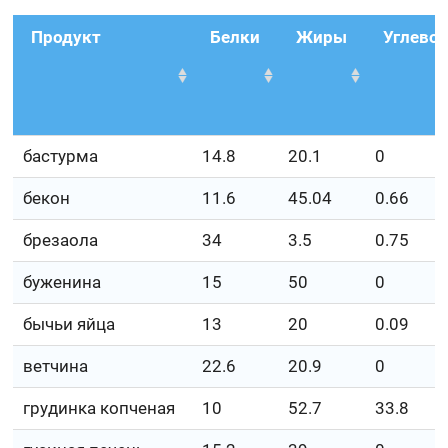
Продукт
Белки
Жиры
Углево
бастурма
14.8
20.1
0
бекон
11.6
45.04
0.66
брезаола
34
3.5
0.75
буженина
15
50
0
бычьи яйца
13
20
0.09
ветчина
22.6
20.9
0
грудинка копченая
10
52.7
33.8