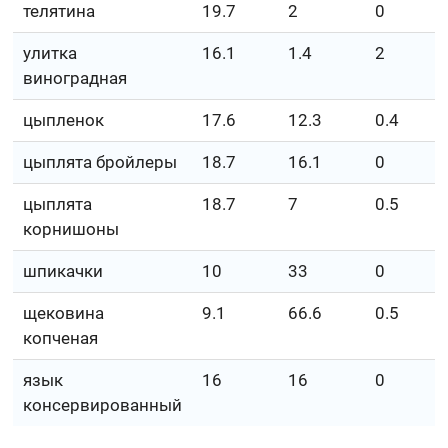
телятина
19.7
2
0
улитка
16.1
1.4
2
виноградная
цыпленок
17.6
12.3
0.4
цыплята бройлеры
18.7
16.1
0
цыплята
18.7
7
0.5
корнишоны
шпикачки
10
33
0
щековина
9.1
66.6
0.5
копченая
язык
16
16
0
консервированный