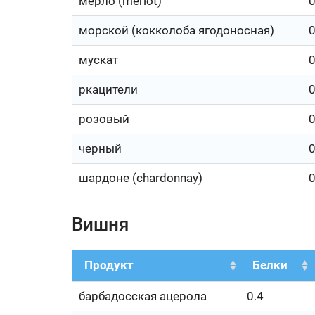
мерло (merlot)
0
морской (кокколоба ягодоносная)
мускат
0
ркацители
0
розовый
0
черный
0
шардоне (chardonnay)
0
Вишня
Продукт
Белки
барбадосская ацерола
0.4