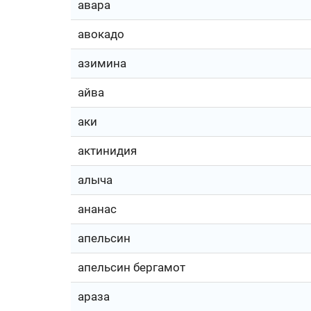
авара
авокадо
азимина
айва
аки
актинидия
алыча
ананас
апельсин
апельсин бергамот
араза