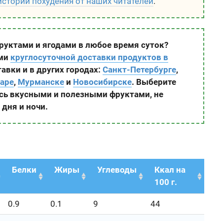
истории похудения от наших читателей
.
руктами и ягодами в любое время суток?
ами
круглосуточной доставки продуктов в
авки и в других городах:
Санкт-Петербурге
,
аре
,
Мурманске
и
Новосибирске
. Выберите
сь вкусными и полезными фруктами, не
 дня и ночи.
Белки
Жиры
Углеводы
Ккал на
100 г.
0.9
0.1
9
44