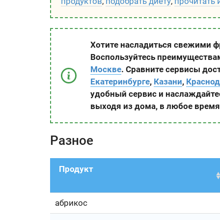
продуктов
,
подобрать диету
,
прочитать 
Хотите насладиться свежими ф
Воспользуйтесь преимуществ
Москве
. Сравните сервисы дост
Екатеринбурге
,
Казани
,
Краснод
удобный сервис и наслаждайте
выходя из дома, в любое время
Разное
Продукт
абрикос