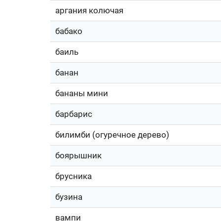
аргания колючая
бабако
баиль
банан
бананы мини
барбарис
билимби (огуречное дерево)
боярышник
брусника
бузина
вампи