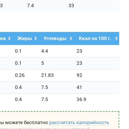
.3
7.4
33
ки
Жиры
Углеводы
Ккал на 100 г.
0.1
4.4
23
0.1
5
23
0.26
21.83
92
0.4
7.5
41
0.4
7.5
36.9
вы можете бесплатно
рассчитать калорийность