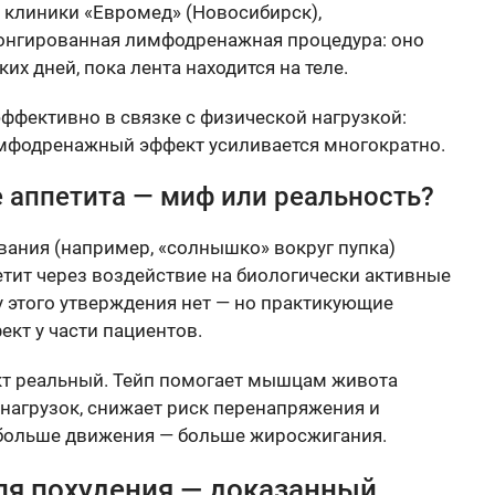
 клиники «Евромед» (Новосибирск),
олонгированная лимфодренажная процедура: оно
их дней, пока лента находится на теле.
ффективно в связке с физической нагрузкой:
имфодренажный эффект усиливается многократно.
аппетита — миф или реальность?
ания (например, «солнышко» вокруг пупка)
тит через воздействие на биологически активные
у этого утверждения нет — но практикующие
кт у части пациентов.
кт реальный. Тейп помогает мышцам живота
нагрузок, снижает риск перенапряжения и
 больше движения — больше жиросжигания.
для похудения — доказанный