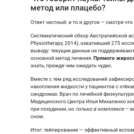
метод или плацебо?
Ответ честный: и то и другое — смотря чт
Систематический обзор Австралийской асс
Physiotherapy, 2014), охвативший 275 ис
выводу: текущие данные не поддерживаю
основной метод лечения.
Прямого жиросж
знать, прежде чем ожидать чудес.
Вместе с тем ряд исследований зафиксир
накопления жидкости у пациентов с отёк
синдромах. Врач по лечебной физкультур
Медицинского Центра Илья Михаленко ком
при похудении, но
только в комплексе
— в
сном.
Итог: тейпирование — эффективный вспом