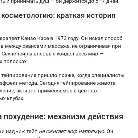
ь и принимать душ — он держится до 5–7 дней.
 косметологию: краткая история
рапевт Кензо Касе в 1973 году. Он искал способ
в между сеансами массажа, не ограничивая при
 Сеуле тейпы впервые увидел весь мир —
х полосках.
 тейпирование пришло позже, когда специалисты
фект метода. Сегодня тейпирование живота,
ление, активно применяемое в центрах
х клубах.
а похудение: механизм действия
и над «и»: тейп
не сжигает жир напрямую
. Он