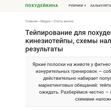
РУБРИКИ
КАЛЬКУЛЯТ
Главная
»
Медиа
»
Стиль жизни
Тейпирование для похуде
кинезиотейпы, схемы на
результаты
Яркие полоски на животе у фитнес
изнурительных тренировок — соб
действительно набирает попул
маркетинговых обещаний: тейпы 
ожидать. Разберёмся честно —
схемами наложе