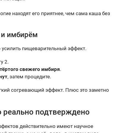
огие находят его приятнее, чем сама каша без
 и имбирём
го усилить пищеварительный эффект.
у 2.
 тёртого свежего имбиря
.
нут
, затем процедите.
гкий согревающий эффект. Плюс это заметно
о реально подтверждено
эффектов действительно имеют научное