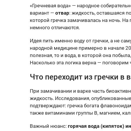
«Гречневая вода» — народное собирательн
вариант —
отвар
: жидкость, оставшаяся п
которой гречка замачивалась на ночь. На 
немного отличаются.
Идея пить именно воду от гречки, а не са
народной медицине примерно в начале 201
полезная, то и вода, в которой она побыла
Насколько эта логика верна — поговорим 
Что переходит из гречки в в
При замачивании и варке часть биоактивн
жидкость. Исследования, опубликованны
подтверждают: гречка богата флавоноидам
также витаминами группы B, магнием, ка
Важный нюанс:
горячая вода (кипяток) и