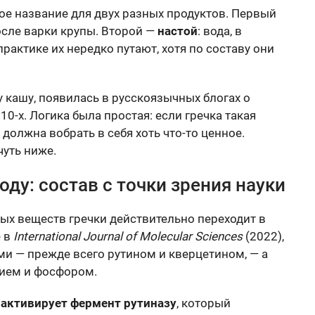
ое название для двух разных продуктов. Первый
осле варки крупы. Второй —
настой
: вода, в
практике их нередко путают, хотя по составу они
му кашу, появилась в русскоязычных блогах о
0-х. Логика была простая: если гречка такая
, должна вобрать в себя хоть что-то ценное.
чуть ниже.
оду: состав с точки зрения науки
ых веществ гречки действительно переходит в
е в
International Journal of Molecular Sciences
(2022),
и — прежде всего рутином и кверцетином, — а
лием и фосфором.
нактивирует фермент рутиназу
, который