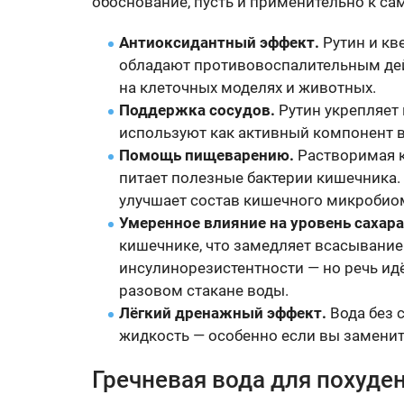
обоснование, пусть и применительно к само
Антиоксидантный эффект.
Рутин и кв
обладают противовоспалительным де
на клеточных моделях и животных.
Поддержка сосудов.
Рутин укрепляет 
используют как активный компонент в
Помощь пищеварению.
Растворимая кл
питает полезные бактерии кишечника. 
улучшает состав кишечного микробио
Умеренное влияние на уровень сахара
кишечнике, что замедляет всасывание
инсулинорезистентности — но речь идё
разовом стакане воды.
Лёгкий дренажный эффект.
Вода без 
жидкость — особенно если вы заменит
Гречневая вода для похуден