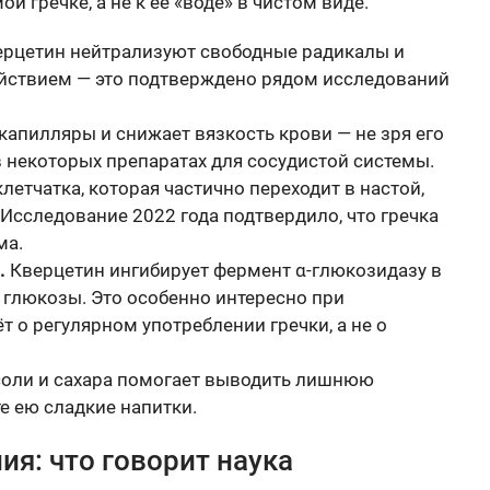
й гречке, а не к её «воде» в чистом виде.
ерцетин нейтрализуют свободные радикалы и
йствием — это подтверждено рядом исследований
капилляры и снижает вязкость крови — не зря его
 некоторых препаратах для сосудистой системы.
етчатка, которая частично переходит в настой,
Исследование 2022 года подтвердило, что гречка
ма.
.
Кверцетин ингибирует фермент α-глюкозидазу в
 глюкозы. Это особенно интересно при
т о регулярном употреблении гречки, а не о
соли и сахара помогает выводить лишнюю
е ею сладкие напитки.
ия: что говорит наука