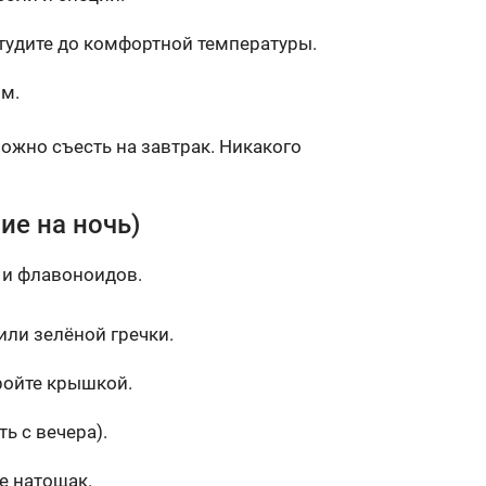
тудите до комфортной температуры.
ом.
ожно съесть на завтрак. Никакого
ие на ночь)
 и флавоноидов.
ли зелёной гречки.
кройте крышкой.
ь с вечера).
е натощак.