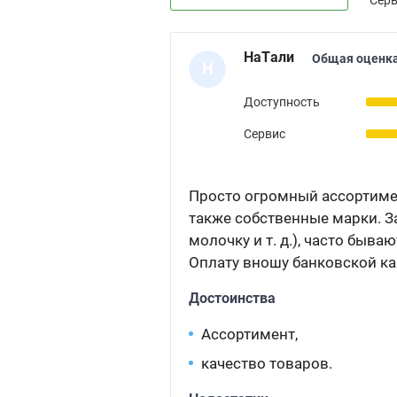
НаTали
Общая оценка
Н
Доступность
Сервис
Просто огромный ассортимент
также собственные марки. За
молочку и т. д.), часто быв
Оплату вношу банковской ка
Достоинства
Ассортимент,
качество товаров.