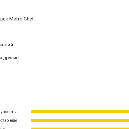
ек Metro Chef.
жений.
и другие.
тупность
ство еды
вис