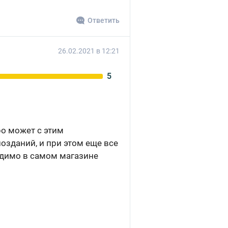
Ответить
26.02.2021 в 12:21
5
ро может с этим
озданий, и при этом еще все
идимо в самом магазине