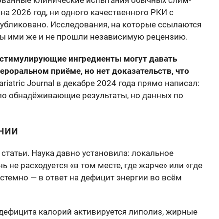
ванные клинические испытания обычных слим-
на 2026 год, ни одного качественного РКИ с
публиковано. Исследования, на которые ссылаются
ны ими же и не прошли независимую рецензию.
: стимулирующие ингредиенты могут давать
роральном приёме, но нет доказательств, что
ariatric Journal в декабре 2024 года прямо написал:
ло обнадёживающие результаты, но данных по
нии
статьи. Наука давно установила: локальное
не расходуется «в том месте, где жарче» или «где
стемно — в ответ на дефицит энергии во всём
 дефицита калорий активируется липолиз, жирные