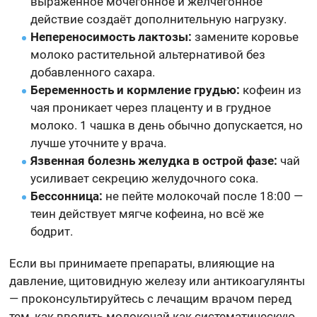
выраженное мочегонное и желчегонное
действие создаёт дополнительную нагрузку.
Непереносимость лактозы:
замените коровье
молоко растительной альтернативой без
добавленного сахара.
Беременность и кормление грудью:
кофеин из
чая проникает через плаценту и в грудное
молоко. 1 чашка в день обычно допускается, но
лучше уточните у врача.
Язвенная болезнь желудка в острой фазе:
чай
усиливает секрецию желудочного сока.
Бессонница:
не пейте молокочай после 18:00 —
теин действует мягче кофеина, но всё же
бодрит.
Если вы принимаете препараты, влияющие на
давление, щитовидную железу или антикоагулянты
— проконсультируйтесь с лечащим врачом перед
тем, как вводить молокочай как систематическую