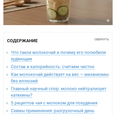
СВЕРНУТЬ
СОДЕРЖАНИЕ
Что такое молокочай и почему его полюбили
худеющие
Состав и калорийность: считаем честно
Как молокочай действует на вес — механизмы
без иллюзий
Главный научный спор: молоко нейтрализует
катехины?
5 рецептов чая с молоком для похудения
Схемы применения: разгрузочный день