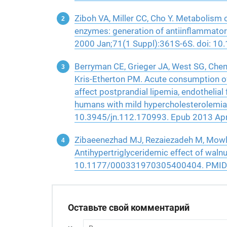
Ziboh VA, Miller CC, Cho Y. Metabolism 
enzymes: generation of antiinflammatory
2000 Jan;71(1 Suppl):361S-6S. doi: 10
Berryman CE, Grieger JA, West SG, Chen
Kris-Etherton PM. Acute consumption of
affect postprandial lipemia, endothelial f
humans with mild hypercholesterolemia.
10.3945/jn.112.170993. Epub 2013 A
Zibaeenezhad MJ, Rezaiezadeh M, Mowla
Antihypertriglyceridemic effect of walnu
10.1177/000331970305400404. PMID
Оставьте свой комментарий