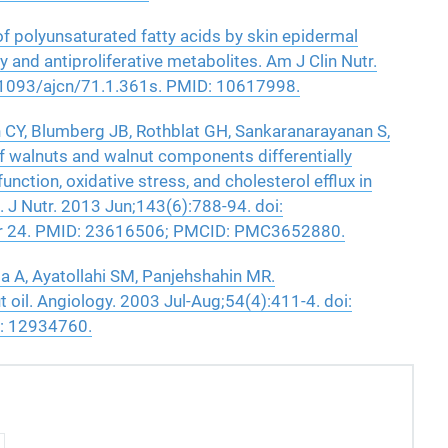
of polyunsaturated fatty acids by skin epidermal
 and antiproliferative metabolites. Am J Clin Nutr.
.1093/ajcn/71.1.361s. PMID: 10617998.
 CY, Blumberg JB, Rothblat GH, Sankaranarayanan S,
 walnuts and walnut components differentially
unction, oxidative stress, and cholesterol efflux in
 J Nutr. 2013 Jun;143(6):788-94. doi:
pr 24. PMID: 23616506; PMCID: PMC3652880.
 A, Ayatollahi SM, Panjehshahin MR.
t oil. Angiology. 2003 Jul-Aug;54(4):411-4. doi:
: 12934760.