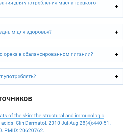
зания для употребления масла грецкого
редным для здоровья?
го ореха в сбалансированном питании?
т употреблять?
точников
ts of the skin: the structural and immunologic
 acids. Clin Dermatol. 2010 Jul-Aug;28(4):440-51.
20. PMID: 20620762.