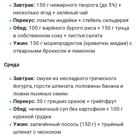
Завтрак:
150 г нежирного творога (до 5%) +
несколько ягод + зелёный чай
Перекус:
ломтик индейки + стебель сельдерея
Обед:
100 г варёного бурого риса + 150 г тунца
в собственном соку + листья салата
Ужин:
150 г морепродуктов (креветки, мидии) с
отварными брокколи и лимоном
Среда
Завтрак:
смузи из несладкого греческого
йогурта, горсти шпината, половины банана и
ложки льняных семян
Перекус:
30 г грецких орехов + грейпфрут
Обед:
чечевичный суп без картофеля + 100 г
куриной грудки
Ужин:
запечённый лосось (150 г) + тушёный
шпинат с чесноком