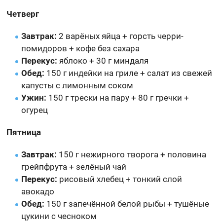
Четверг
Завтрак:
2 варёных яйца + горсть черри-
помидоров + кофе без сахара
Перекус:
яблоко + 30 г миндаля
Обед:
150 г индейки на гриле + салат из свежей
капусты с лимонным соком
Ужин:
150 г трески на пару + 80 г гречки +
огурец
Пятница
Завтрак:
150 г нежирного творога + половина
грейпфрута + зелёный чай
Перекус:
рисовый хлебец + тонкий слой
авокадо
Обед:
150 г запечённой белой рыбы + тушёные
цукини с чесноком