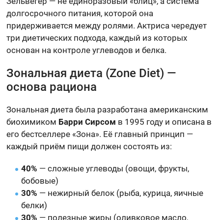
Зельвегер — не единоразовый «блиц», а система
долгосрочного питания, которой она
придерживается между ролями. Актриса чередует
три диетических подхода, каждый из которых
основан на контроле углеводов и белка.
Зональная диета (Zone Diet) —
основа рациона
Зональная диета была разработана американским
биохимиком
Барри Сирсом
в 1995 году и описана в
его бестселлере «Зона». Её главный принцип —
каждый приём пищи должен состоять из:
40%
— сложные углеводы (овощи, фрукты,
бобовые)
30%
— нежирный белок (рыба, курица, яичные
белки)
30%
— полезные жиры (оливковое масло,