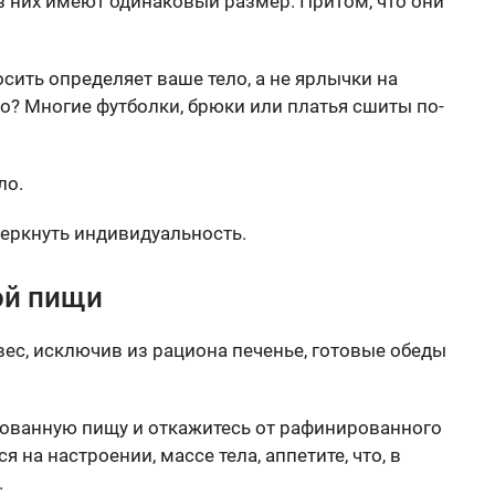
из них имеют одинаковый размер. Притом, что они
сить определяет ваше тело, а не ярлычки на
но? Многие футболки, брюки или платья сшиты по-
ло.
черкнуть индивидуальность.
ой пищи
ес, исключив из рациона печенье, готовые обеды
ованную пищу и откажитесь от рафинированного
я на настроении, массе тела, аппетите, что, в
.