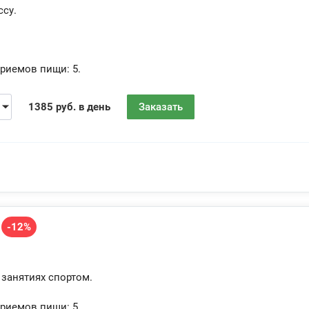
су.
риемов пищи:
5.
1385 руб. в день
Заказать
-12%
 занятиях спортом.
риемов пищи:
5.