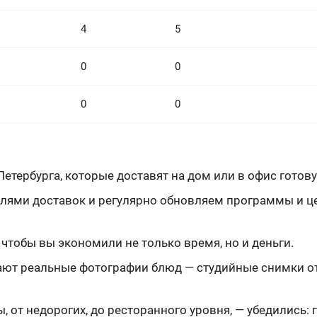
4
5
0
0
0
0
етербурга, которые доставят на дом или в офис готову
лями доставок и регулярно обновляем программы и цен
чтобы вы экономили не только время, но и деньги.
т реальные фотографии блюд — студийные снимки отл
 от недорогих, до ресторанного уровня, — убедились: г