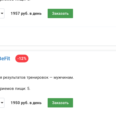
1957 руб. в день
Заказать
eFit
-12%
я результатов тренировок — мужчинам.
риемов пищи:
5.
1950 руб. в день
Заказать