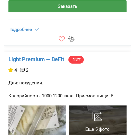
Заказать
Подробнее
Light Premium — BeFit
-12%
4
2
Для: похудения.
Калорийность:
1000-1200 ккал.
Приемов пищи:
5.
Еще 5 фото