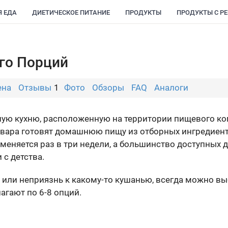
Я ЕДА
ДИЕТИЧЕСКОЕ ПИТАНИЕ
ПРОДУКТЫ
ПРОДУКТЫ С Р
го Порций
ена
Отзывы
1
Фото
Обзоры
FAQ
Аналоги
ую кухню, расположенную на территории пищевого ко
ара готовят домашнюю пищу из отборных ингредиен
еняется раз в три недели, а большинство доступных дл
с детства.
к или неприязнь к какому-то кушанью, всегда можно вы
агают по 6-8 опций.