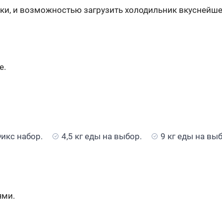
и, и возможностью загрузить холодильник вкуснейше
е.
икс набор.
4,5 кг еды на выбор.
9 кг еды на вы
ями.