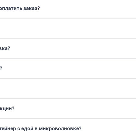
платить заказ?
вка?
?
укции?
тейнер с едой в микроволновке?