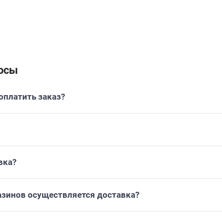
осы
платить заказ?
вка?
газинов осуществляется доставка?