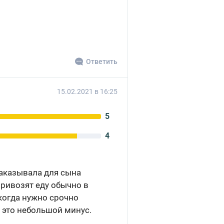
Ответить
15.02.2021 в 16:25
5
4
Заказывала для сына
привозят еду обычно в
 когда нужно срочно
 это небольшой минус.