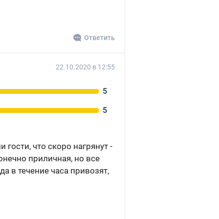
Ответить
22.10.2020 в 12:55
5
5
 гости, что скоро нагрянут -
онечно приличная, но все
да в течение часа привозят,