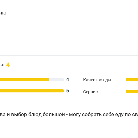
еню
4
а:
4
Качество еды
5
Сервис
тва и выбор блюд большой - могу собрать себе еду по 