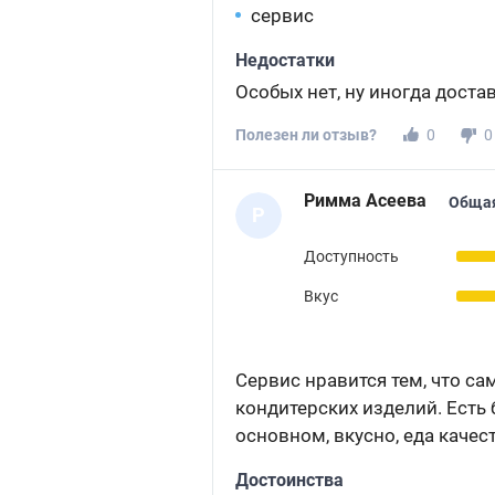
сервис
Недостатки
Особых нет, ну иногда доста
Полезен ли отзыв?
0
0
Римма Асеева
Общая
Р
Доступность
Вкус
Сервис нравится тем, что са
кондитерских изделий. Есть 
основном, вкусно, еда качес
Достоинства