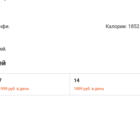
нфи.
Калории:
1852
ей.
ей
7
14
1999 руб. в день
1899 руб. в день