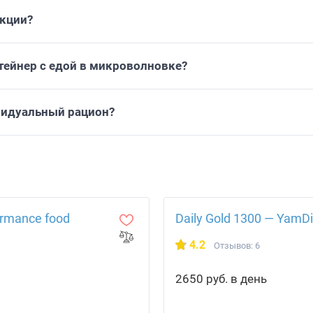
укции?
тейнер с едой в микроволновке?
видуальный рацион?
rmance food
Daily Gold 1300 — YamDi
4.2
Отзывов: 6
2650 руб. в день