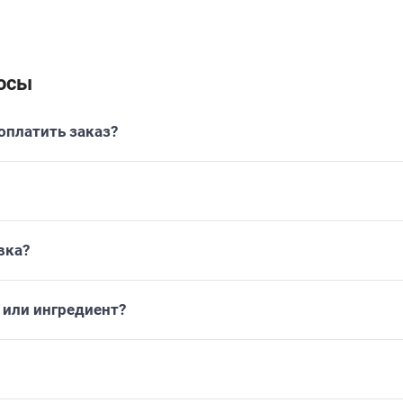
осы
платить заказ?
вка?
или ингредиент?