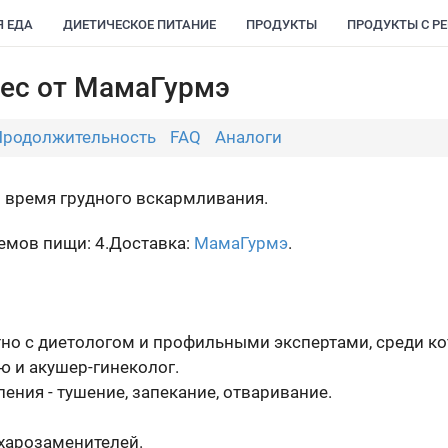
Я ЕДА
ДИЕТИЧЕСКОЕ ПИТАНИЕ
ПРОДУКТЫ
ПРОДУКТЫ С Р
ес от МамаГурмэ
Продолжительность
FAQ
Аналоги
 время грудного вскармливания.
емов пищи: 4.
Доставка:
МамаГурмэ
.
но с диетологом и профильными экспертами, среди ко
 и акушер-гинеколог.
ния - тушение, запекание, отваривание.
ахарозаменителей.