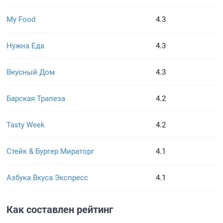
My Food
4.3
Нужна Еда
4.3
Вкусный Дом
4.3
Барская Трапеза
4.2
Tasty Week
4.2
Стейк & Бургер Мираторг
4.1
Азбука Вкуса Экспресс
4.1
Как составлен рейтинг