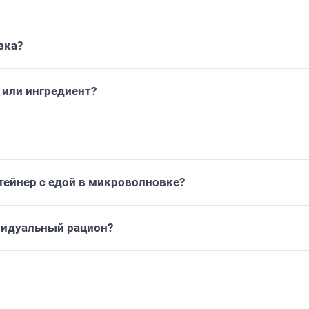
вка?
или ингредиент?
тейнер с едой в микроволновке?
видуальный рацион?