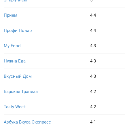
Simply Meal
5
Прием
4.4
Профи Повар
4.4
My Food
4.3
Нужна Еда
4.3
Вкусный Дом
4.3
Барская Трапеза
4.2
Tasty Week
4.2
Азбука Вкуса Экспресс
4.1