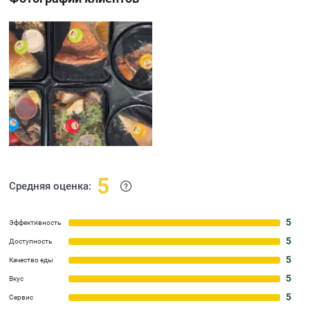
5
Средняя оценка:
5
Эффективность
5
Доступность
5
Качество еды
5
Вкус
5
Сервис