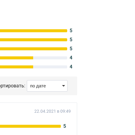
5
5
5
4
4
ртировать:
22.04.2021 в 09:49
5