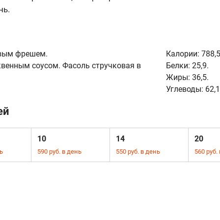
нь.
овым фрешем.
Калории:
788,5
квенным соусом. Фасоль стручковая в
Белки:
25,9.
Жиры:
36,5.
Углеводы:
62,1
ей
10
14
20
ь
590 руб. в день
550 руб. в день
560 руб.