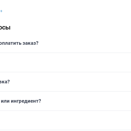
→
осы
платить заказ?
вка?
или ингредиент?