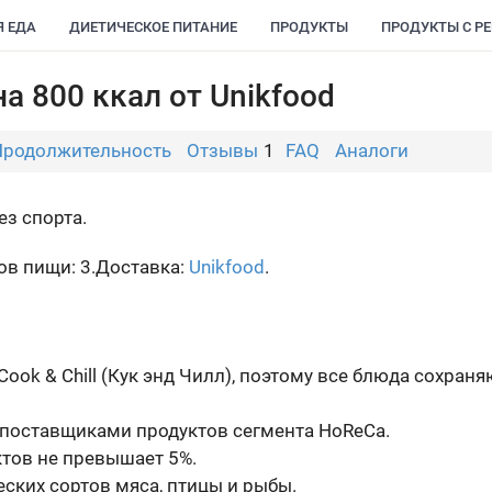
Я ЕДА
ДИЕТИЧЕСКОЕ ПИТАНИЕ
ПРОДУКТЫ
ПРОДУКТЫ С Р
а 800 ккал от Unikfood
Продолжительность
Отзывы
1
FAQ
Аналоги
ез спорта.
в пищи: 3.
Доставка:
Unikfood
.
ook & Chill (Кук энд Чилл), поэтому все блюда сохран
 поставщиками продуктов сегмента HoReCa.
тов не превышает 5%.
еских сортов мяса, птицы и рыбы.