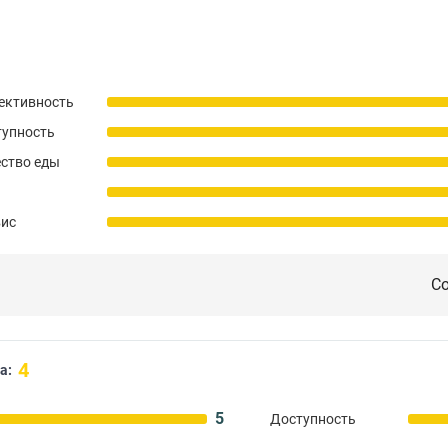
ективность
тупность
ство еды
вис
Со
4
а:
5
Доступность