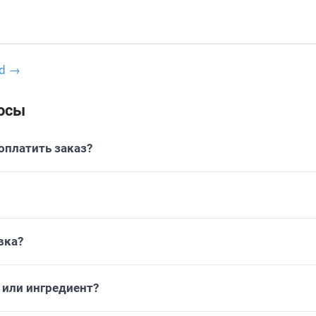
od →
осы
платить заказ?
вка?
или ингредиент?