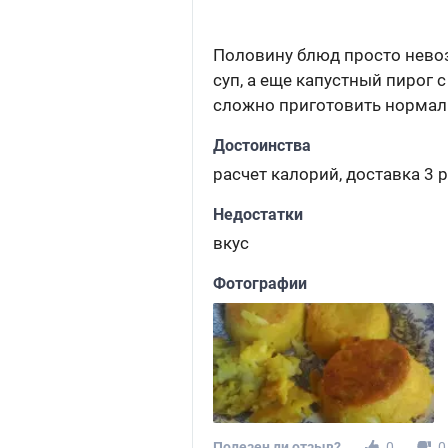
Половину блюд просто невоз
суп, а еще капустный пирог 
сложно приготовить нормал
Достоинства
расчет калорий, доставка 3 
Недостатки
вкус
Фотографии
Полезен ли отзыв?
0
0