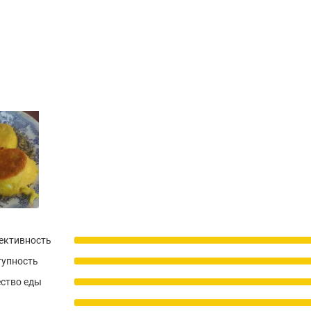
ективность
тупность
ство еды