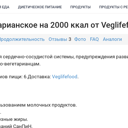
Я ЕДА
ДИЕТИЧЕСКОЕ ПИТАНИЕ
ПРОДУКТЫ
ПРОДУКТЫ С Р
рианское на 2000 ккал от Veglife
Продолжительность
Отзывы
3
Фото
FAQ
Аналоги
ия сердечно-сосудистой системы, предупреждения разв
то-вегетарианцам.
ов пищи: 6.
Доставка:
Veglifefood
.
льзованием молочных продуктов.
.
езные жиры.
ваний СанПиН.