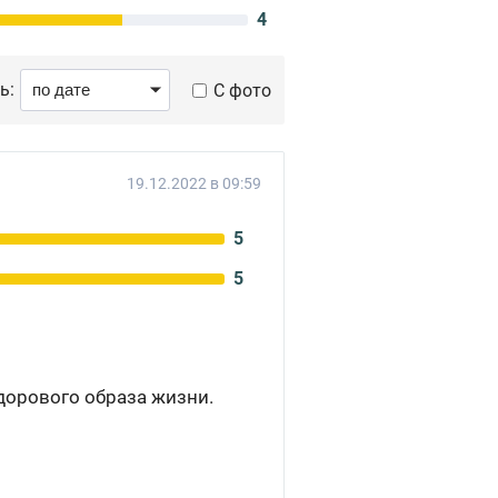
4
ь:
С фото
19.12.2022 в 09:59
5
5
дорового образа жизни.