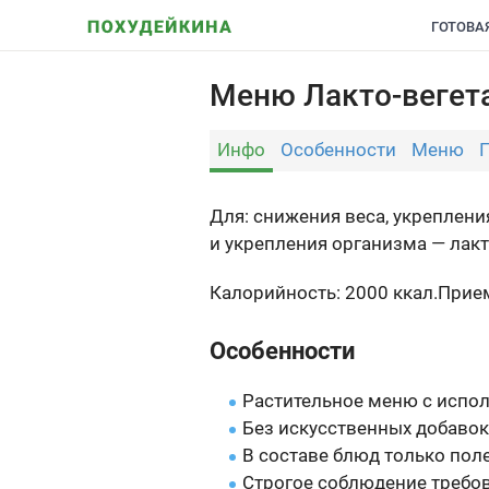
ГОТОВА
Меню Лакто-вегета
Инфо
Особенности
Меню
Для: снижения веса, укреплен
и укрепления организма — лак
Калорийность: 2000 ккал.
Прием
Особенности
Растительное меню с испо
Без искусственных добавок
В составе блюд только пол
Строгое соблюдение требо