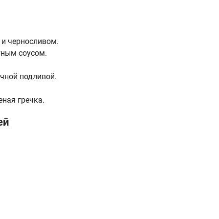
 и черносливом.
тным соусом.
чной подливой.
ная гречка.
ей