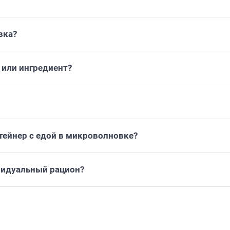
вка?
или ингредиент?
тейнер с едой в микроволновке?
видуальный рацион?