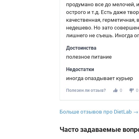
продумано все до мелочей, и
острого и т.д. Есть даже тв
качественная, герметичная, 
недешево. Но зато совершенн
лишнего не съешь. Иногда оп
Достоинства
полезное питание
Недостатки
иногда опаздывает курьер
Полезен ли отзыв?
0
0
Больше отзывов про DietLab →
Часто задаваемые вопр