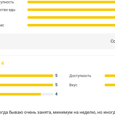
тупность
ство еды
вис
Со
4
5
Доступность
5
Вкус
4
огда бываю очень занята, минимум на неделю, но иногд