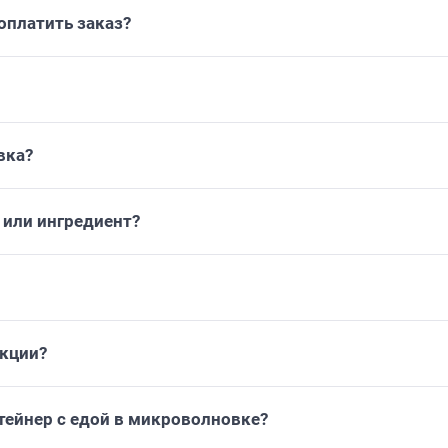
платить заказ?
вка?
или ингредиент?
укции?
тейнер с едой в микроволновке?