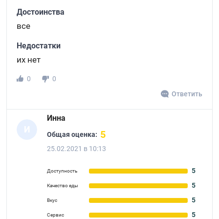
Достоинства
все
Недостатки
их нет
0
0
Ответить
Инна
И
5
Общая оценка:
25.02.2021 в 10:13
5
Доступность
5
Качество еды
5
Вкус
5
Сервис