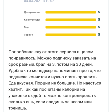
04.03.2021 в 10:02
5
Доступность
5
Качество еды
5
Вкус
5
Сервис
Попробовал еду от этого сервиса в целом
понравилось. Можно подписку заказать на
срок разный, брал на 3, потом на 30 дней.
Удобно что менеджер напоминает про то, что
подписка кончится и нужно опять продлить.
Еда вкусная. Порции не большие. Но наесться
хватит. Так как посчитаны калории на
упаковке с едой то можно контролировать
сколько ешь, если следишь за весом или
тренишь.