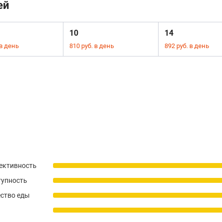
ей
10
14
 в день
810 руб. в день
892 руб. в день
ективность
тупность
ство еды