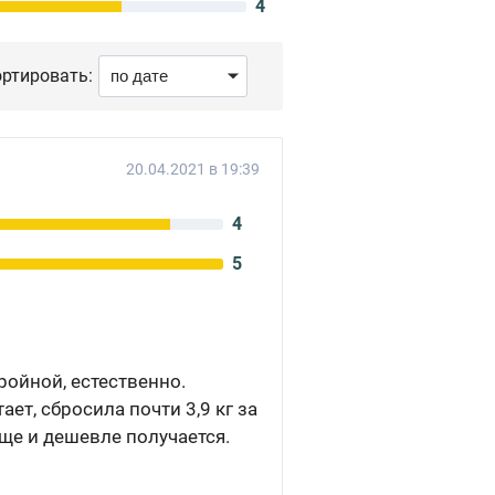
4
ртировать:
20.04.2021 в 19:39
4
5
тройной, естественно.
ет, сбросила почти 3,9 кг за
еще и дешевле получается.