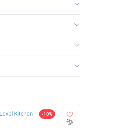
evel Kitchen
-10%