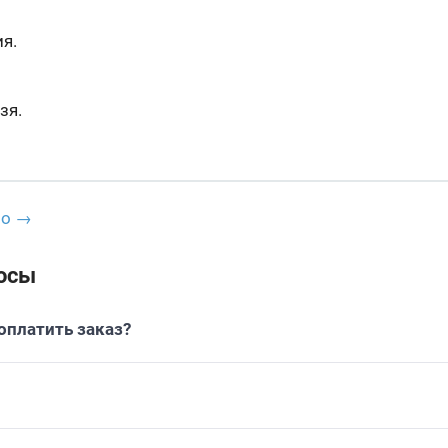
я.
зя.
io →
осы
платить заказ?