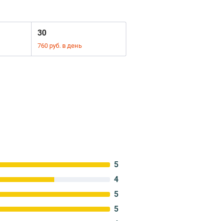
30
760 руб. в день
5
4
5
5