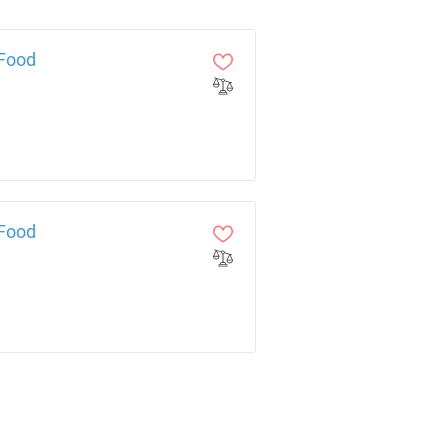
Food
Food