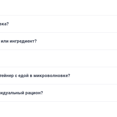
вка?
или ингредиент?
тейнер с едой в микроволновке?
видуальный рацион?