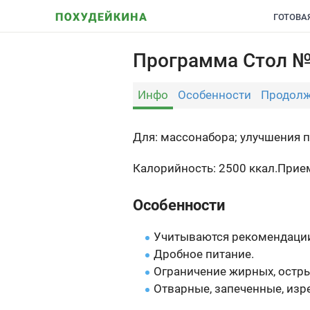
ГОТОВА
Программа Стол №5
Инфо
Особенности
Продолж
Для: массонабора; улучшения 
Калорийность: 2500 ккал.
Прием
Особенности
Учитываются рекомендации
Дробное питание.
Ограничение жирных, остры
Отварные, запеченные, изр